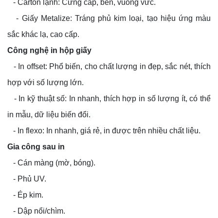
- Carton lạnh: Cứng cáp, bền, vuông vức.
- Giấy Metalize: Tráng phủ kim loại, tạo hiệu ứng màu
sắc khác lạ, cao cấp.
Công nghệ in hộp giấy
- In offset: Phổ biến, cho chất lượng in đẹp, sắc nét, thích
hợp với số lượng lớn.
- In kỹ thuật số: In nhanh, thích hợp in số lượng ít, có thể
in mẫu, dữ liệu biến đổi.
- In flexo: In nhanh, giá rẻ, in được trên nhiều chất liệu.
Gia công sau in
- Cán màng (mờ, bóng).
- Phủ UV.
- Ép kim.
- Dập nổi/chìm.