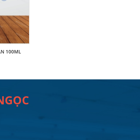
ÂN 100ML
 NGỌC