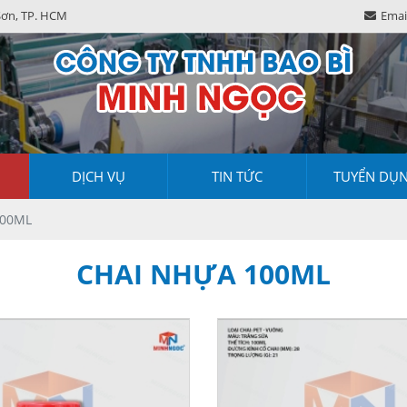
Sơn, TP. HCM
Emai
DỊCH VỤ
TIN TỨC
TUYỂN DỤ
100ML
CHAI NHỰA 100ML