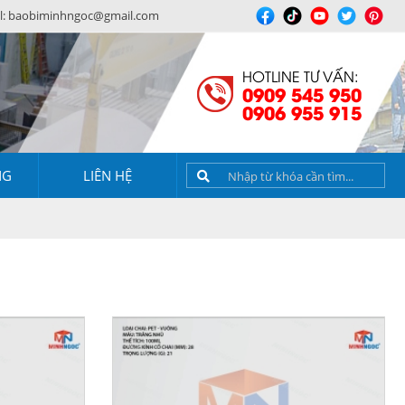
l:
baobiminhngoc@gmail.com
HOTLINE TƯ VẤN:
0909 545 950
0906 955 915
NG
LIÊN HỆ