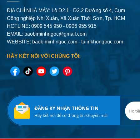
ĐỊA CHỈ NHÀ MÁY: Lô D2.1 - D2.2 Đường số 4,
Cụm
Công nghiệp Nhị Xuân, Xã Xuân Thới Sơn, Tp. HCM
HOTLINE: 0909 545 950 - 0906 955 915
EMAIL:
baobiminhngoc@gmail.com
WEBSITE: baobiminhngoc.com - tuiinkhongtruc.com
HÃY KẾT NỐI VỚI CHÚNG TÔI:
ĐĂNG KÝ NHẬN THÔNG TIN
Hãy kết nối để có thông tin khuyến mãi