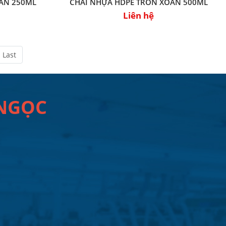
OẮN 250ML
CHAI NHỰA HDPE TRÒN XOẮN 500ML
Liên hệ
Last
 NGỌC