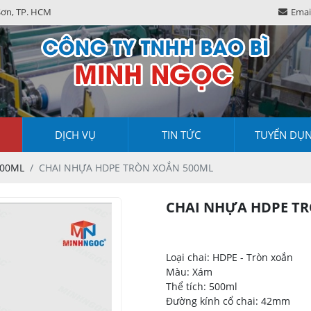
Sơn, TP. HCM
Emai
DỊCH VỤ
TIN TỨC
TUYỂN DỤ
500ML
CHAI NHỰA HDPE TRÒN XOẮN 500ML
CHAI NHỰA HDPE T
Loại chai: HDPE - Tròn xoắn
Màu: Xám
Thể tích: 500ml
Đường kính cổ chai: 42mm