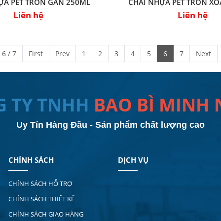
ỰA PET TRÒN GÂN 250ML
CHAI NHỰA PET TRÒN X
Liên hệ
Liên hệ
 6 / 7
First
Prev
1
2
3
4
5
6
7
Next
G TY TNHH
BAO BÌ MINH
Uy Tín Hàng Đầu - Sản phẩm chất lượng cao
CHÍNH SÁCH
DỊCH VỤ
CHÍNH SÁCH HỖ TRỢ
CHÍNH SÁCH THIẾT KẾ
CHÍNH SÁCH GIAO HÀNG