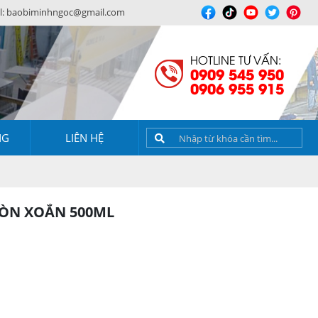
l:
baobiminhngoc@gmail.com
HOTLINE TƯ VẤN:
0909 545 950
0906 955 915
NG
LIÊN HỆ
RÒN XOẮN 500ML