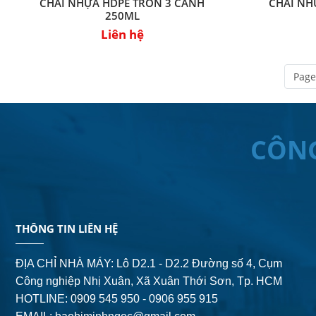
CHAI NHỰA HDPE TRÒN 3 CÁNH
CHAI NH
250ML
Liên hệ
Page
CÔN
THÔNG TIN LIÊN HỆ
ĐỊA CHỈ NHÀ MÁY: Lô D2.1 - D2.2 Đường số 4,
Cụm
Công nghiệp Nhị Xuân, Xã Xuân Thới Sơn, Tp. HCM
HOTLINE: 0909 545 950 - 0906 955 915