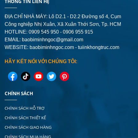
THÔNG TIN LIÊN HỆ
ĐỊA CHỈ NHÀ MÁY: Lô D2.1 - D2.2 Đường số 4,
Cụm
Công nghiệp Nhị Xuân, Xã Xuân Thới Sơn, Tp. HCM
HOTLINE: 0909 545 950 - 0906 955 915
EMAIL:
baobiminhngoc@gmail.com
WEBSITE: baobiminhngoc.com - tuiinkhongtruc.com
HÃY KẾT NỐI VỚI CHÚNG TÔI:
CHÍNH SÁCH
CHÍNH SÁCH HỖ TRỢ
CHÍNH SÁCH THIẾT KẾ
CHÍNH SÁCH GIAO HÀNG
CHÍNH SÁCH MUA HÀNG