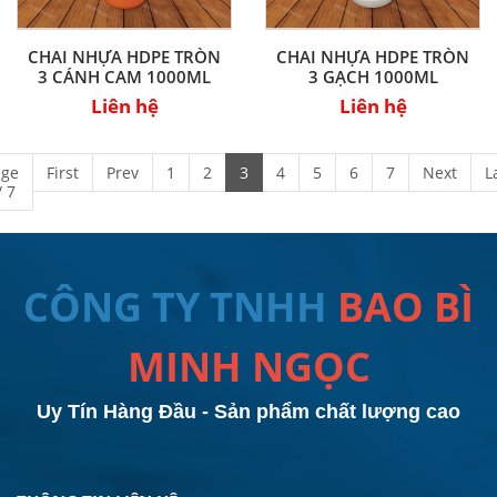
CHAI NHỰA HDPE TRÒN
CHAI NHỰA HDPE TRÒN
3 CÁNH CAM 1000ML
3 GẠCH 1000ML
Liên hệ
Liên hệ
age
First
Prev
1
2
3
4
5
6
7
Next
L
/ 7
CÔNG TY TNHH
BAO BÌ
MINH NGỌC
Uy Tín Hàng Đầu - Sản phẩm chất lượng cao