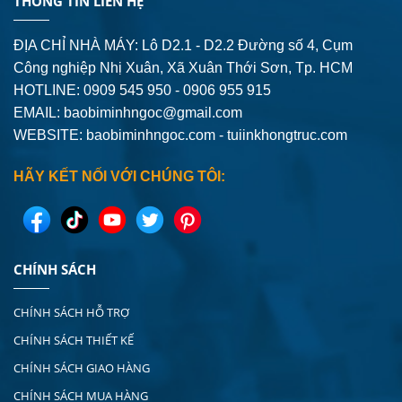
THÔNG TIN LIÊN HỆ
ĐỊA CHỈ NHÀ MÁY: Lô D2.1 - D2.2 Đường số 4,
Cụm
Công nghiệp Nhị Xuân, Xã Xuân Thới Sơn, Tp. HCM
HOTLINE: 0909 545 950 - 0906 955 915
EMAIL:
baobiminhngoc@gmail.com
WEBSITE: baobiminhngoc.com - tuiinkhongtruc.com
HÃY KẾT NỐI VỚI CHÚNG TÔI:
CHÍNH SÁCH
CHÍNH SÁCH HỖ TRỢ
CHÍNH SÁCH THIẾT KẾ
CHÍNH SÁCH GIAO HÀNG
CHÍNH SÁCH MUA HÀNG