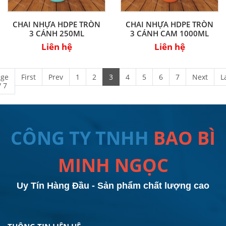
CHAI NHỰA HDPE TRÒN
CHAI NHỰA HDPE TRÒN
3 CÁNH 250ML
3 CÁNH CAM 1000ML
Liên hệ
Liên hệ
age
First
Prev
1
2
3
4
5
6
7
Next
L
/ 7
CÔNG TY TNHH
BAO BÌ
MINH NGỌC
Uy Tín Hàng Đầu - Sản phẩm chất lượng cao