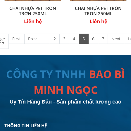
CHAI NHỰA PET TRÒN
CHAI NHỰA PET TRÒN
TRƠN 250ML
TRƠN 250ML
Liên hệ
Liên hệ
age
First
Prev
1
2
3
4
5
6
7
Next
L
/ 7
CÔNG TY TNHH
BAO BÌ
MINH NGỌC
Uy Tín Hàng Đầu - Sản phẩm chất lượng cao
THÔNG TIN LIÊN HỆ