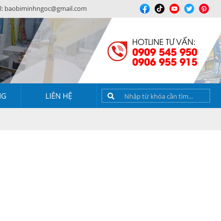
l:
baobiminhngoc@gmail.com
HOTLINE TƯ VẤN:
0909 545 950
0906 955 915
NG
LIÊN HỆ