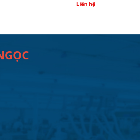
Liên hệ
 NGỌC