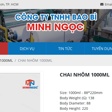
Sơn, TP. HCM
Emai
DỊCH VỤ
TIN TỨC
TUYỂN DỤ
1000ML
CHAI NHÔM 1000ML
CHAI NHÔM 1000ML
Size: 1000ml - 88*220mm
Body Weight (G): 138
Body Diameter: 88
Body Height: 220