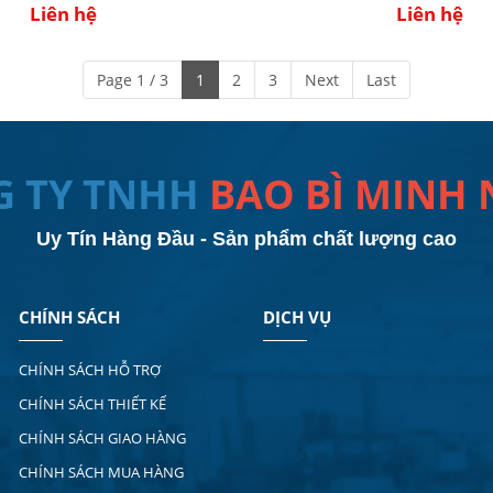
Liên hệ
Liên hệ
Page 1 / 3
1
2
3
Next
Last
G TY TNHH
BAO BÌ MINH
Uy Tín Hàng Đầu - Sản phẩm chất lượng cao
CHÍNH SÁCH
DỊCH VỤ
CHÍNH SÁCH HỖ TRỢ
CHÍNH SÁCH THIẾT KẾ
CHÍNH SÁCH GIAO HÀNG
CHÍNH SÁCH MUA HÀNG