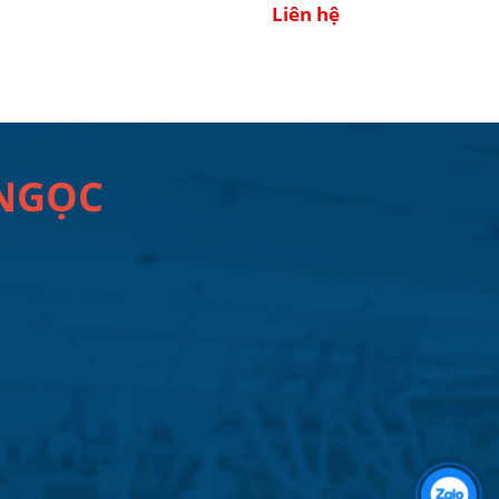
Liên hệ
 NGỌC