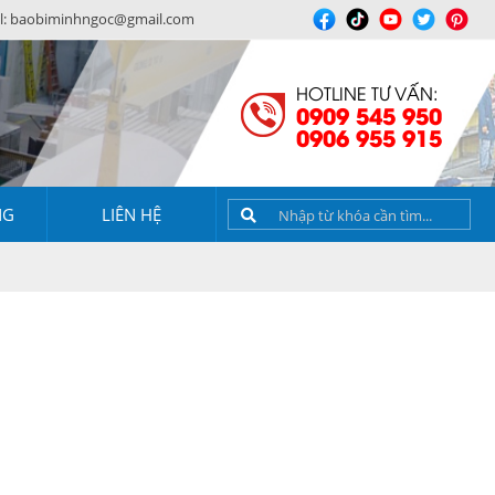
l:
baobiminhngoc@gmail.com
HOTLINE TƯ VẤN:
0909 545 950
0906 955 915
NG
LIÊN HỆ