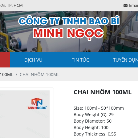
Sơn, TP. HCM
Emai
DỊCH VỤ
TIN TỨC
TUYỂN DỤ
100ML
CHAI NHÔM 100ML
CHAI NHÔM 100ML
Size: 100ml - 50*100mm
Body Weight (G): 29
Body Diameter: 50
Body Height: 100
Body Thickness: 0,55