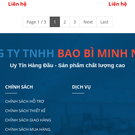
Liên hệ
Liên hệ
Page 1 / 3
1
2
3
Next
Last
G TY TNHH
BAO BÌ MINH
Uy Tín Hàng Đầu - Sản phẩm chất lượng cao
CHÍNH SÁCH
DỊCH VỤ
CHÍNH SÁCH HỖ TRỢ
CHÍNH SÁCH THIẾT KẾ
CHÍNH SÁCH GIAO HÀNG
CHÍNH SÁCH MUA HÀNG