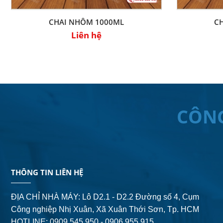
CHAI NHÔM 1000ML
C
Liên hệ
CÔN
THÔNG TIN LIÊN HỆ
ĐỊA CHỈ NHÀ MÁY: Lô D2.1 - D2.2 Đường số 4,
Cụm
Công nghiệp Nhị Xuân, Xã Xuân Thới Sơn, Tp. HCM
HOTLINE: 0909 545 950 - 0906 955 915