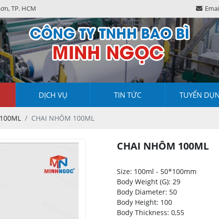
Sơn, TP. HCM
Emai
DỊCH VỤ
TIN TỨC
TUYỂN DỤ
100ML
CHAI NHÔM 100ML
CHAI NHÔM 100ML
Size: 100ml - 50*100mm
Body Weight (G): 29
Body Diameter: 50
Body Height: 100
Body Thickness: 0,55