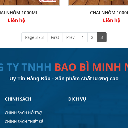
HAI NHÔM 1000ML
CHAI NHÔM 1000
Liên hệ
Liên hệ
Page 3 / 3
First
Prev
1
2
3
G TY TNHH
BAO BÌ MINH
Uy Tín Hàng Đầu - Sản phẩm chất lượng cao
CHÍNH SÁCH
DỊCH VỤ
CHÍNH SÁCH HỖ TRỢ
CHÍNH SÁCH THIẾT KẾ