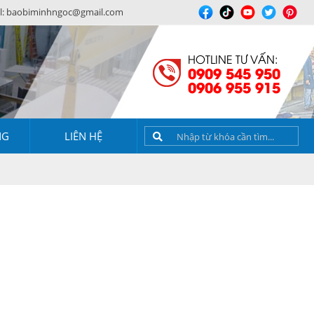
l:
baobiminhngoc@gmail.com
HOTLINE TƯ VẤN:
0909 545 950
0906 955 915
NG
LIÊN HỆ