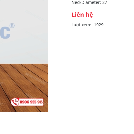
NeckDiameter: 27
Liên hệ
Lượt xem:
1929