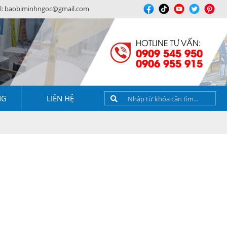
l:
baobiminhngoc@gmail.com
HOTLINE TƯ VẤN:
0909 545 950
0906 955 915
NG
LIÊN HỆ