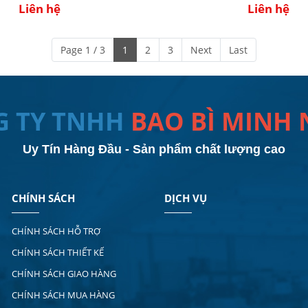
Liên hệ
Liên hệ
Page 1 / 3
1
2
3
Next
Last
G TY TNHH
BAO BÌ MINH
Uy Tín Hàng Đầu - Sản phẩm chất lượng cao
CHÍNH SÁCH
DỊCH VỤ
CHÍNH SÁCH HỖ TRỢ
CHÍNH SÁCH THIẾT KẾ
CHÍNH SÁCH GIAO HÀNG
CHÍNH SÁCH MUA HÀNG