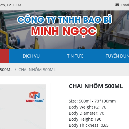
Sơn, TP. HCM
Emai
DỊCH VỤ
TIN TỨC
TUYỂN DỤ
500ML
CHAI NHÔM 500ML
CHAI NHÔM 500ML
Size: 500ml - 70*190mm
Body Weight (G): 76
Body Diameter: 70
Body Height: 190
Body Thickness: 0,65